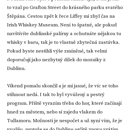
to vzal po Grafton Street do krásného parku svatého
Štěpána. Cestou zpět k řece Liffey mi zbyl čas na
Irish Whiskey Museum. Není to špatné, ale pokud
navštívíte dublinské palírny a ochutnáte nějakou tu
whisky v baru, tak je to vlastně zbytečná zastávka.
Pokud byste nestihli výše zmíněné, tak velmi
doporučuji jako nezbytný dílek do mozaiky z
Dublinu.
Víkend pomalu skončil a je mi jasné, že víc se toho
stihnout nedá. I tak to byl vyvážený a pestrý
program. Příště vyrazím třeba do hor, které začínají
hned za městem, nebo si zajedu vlakem do
Tullamoru. Možností je nespočet a už nyní vím, že je
využiju, protože se do Dublinu určitě znovu vrátím.