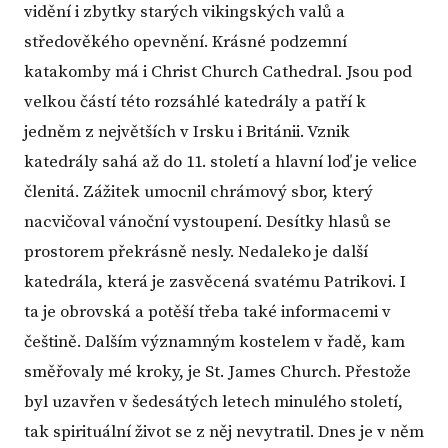
vidění i zbytky starých vikingských valů a
středověkého opevnění. Krásné podzemní
katakomby má i Christ Church Cathedral. Jsou pod
velkou částí této rozsáhlé katedrály a patří k
jedněm z největších v Irsku i Británii. Vznik
katedrály sahá až do 11. století a hlavní loď je velice
členitá. Zážitek umocnil chrámový sbor, který
nacvičoval vánoční vystoupení. Desítky hlasů se
prostorem překrásně nesly. Nedaleko je další
katedrála, která je zasvěcená svatému Patrikovi. I
ta je obrovská a potěší třeba také informacemi v
češtině. Dalším významným kostelem v řadě, kam
směřovaly mé kroky, je St. James Church. Přestože
byl uzavřen v šedesátých letech minulého století,
tak spirituální život se z něj nevytratil. Dnes je v něm