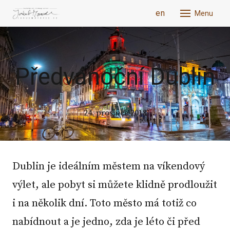
cs
en
Menu
Předvánoční Dublin
24. prosince 2018
Dublin je ideálním městem na víkendový
výlet, ale pobyt si můžete klidně prodloužit
i na několik dní. Toto město má totiž co
nabídnout a je jedno, zda je léto či před