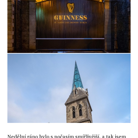
Nedělní ráno bylo s počasím smířlivější, a tak jsem