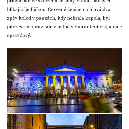
přibylo lidí ve svetrech se soby, Santa Clausy či
blikající jedličkou. Červené čepice na hlavách a
zpěv koled v pauzách, kdy nehrála kapela, byl
pitoreskní obraz, ale vlastně velmi autentický a mile
opravdový.