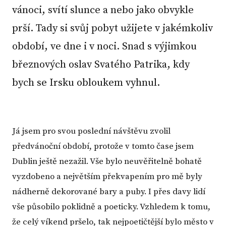
vánoci, svítí slunce a nebo jako obvykle
prší. Tady si svůj pobyt užijete v jakémkoliv
období, ve dne i v noci. Snad s výjimkou
březnových oslav Svatého Patrika, kdy
bych se Irsku obloukem vyhnul.
Já jsem pro svou poslední návštěvu zvolil
předvánoční období, protože v tomto čase jsem
Dublin ještě nezažil. Vše bylo neuvěřitelně bohatě
vyzdobeno a největším překvapením pro mě byly
nádherně dekorované bary a puby. I přes davy lidí
vše působilo poklidně a poeticky. Vzhledem k tomu,
že celý víkend pršelo, tak nejpoetičtější bylo město v