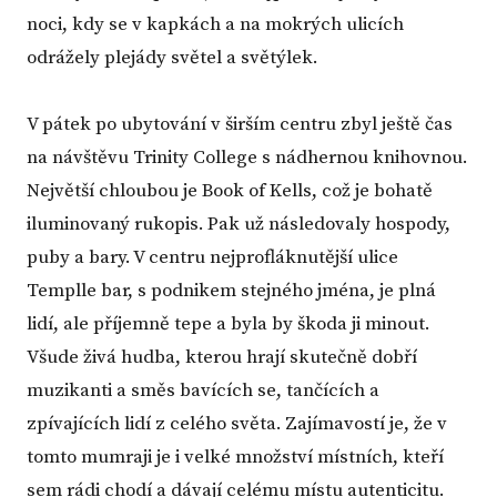
noci, kdy se v kapkách a na mokrých ulicích
odrážely plejády světel a světýlek.
V pátek po ubytování v širším centru zbyl ještě čas
na návštěvu Trinity College s nádhernou knihovnou.
Největší chloubou je Book of Kells, což je bohatě
iluminovaný rukopis. Pak už následovaly hospody,
puby a bary. V centru nejprofláknutější ulice
Templle bar, s podnikem stejného jména, je plná
lidí, ale příjemně tepe a byla by škoda ji minout.
Všude živá hudba, kterou hrají skutečně dobří
muzikanti a směs bavících se, tančících a
zpívajících lidí z celého světa. Zajímavostí je, že v
tomto mumraji je i velké množství místních, kteří
sem rádi chodí a dávají celému místu autenticitu.