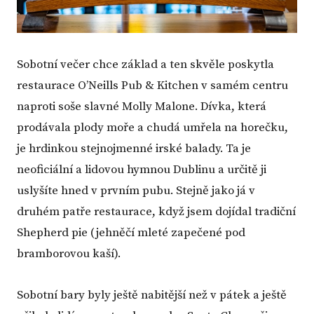
Sobotní večer chce základ a ten skvěle poskytla
restaurace O’Neills Pub & Kitchen v samém centru
naproti soše slavné Molly Malone. Dívka, která
prodávala plody moře a chudá umřela na horečku,
je hrdinkou stejnojmenné irské balady. Ta je
neoficiální a lidovou hymnou Dublinu a určitě ji
uslyšíte hned v prvním pubu. Stejně jako já v
druhém patře restaurace, když jsem dojídal tradiční
Shepherd pie (jehněčí mleté zapečené pod
bramborovou kaší).
Sobotní bary byly ještě nabitější než v pátek a ještě