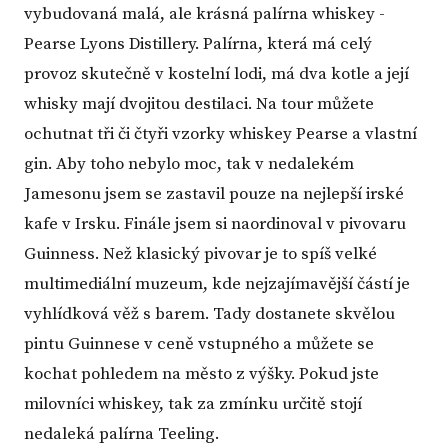
vybudovaná malá, ale krásná palírna whiskey -
Pearse Lyons Distillery. Palírna, která má celý
provoz skutečně v kostelní lodi, má dva kotle a její
whisky mají dvojitou destilaci. Na tour můžete
ochutnat tři či čtyři vzorky whiskey Pearse a vlastní
gin. Aby toho nebylo moc, tak v nedalekém
Jamesonu jsem se zastavil pouze na nejlepší irské
kafe v Irsku. Finále jsem si naordinoval v pivovaru
Guinness. Než klasický pivovar je to spíš velké
multimediální muzeum, kde nejzajímavější částí je
vyhlídková věž s barem. Tady dostanete skvělou
pintu Guinnese v ceně vstupného a můžete se
kochat pohledem na město z výšky. Pokud jste
milovníci whiskey, tak za zmínku určitě stojí
nedaleká palírna Teeling.