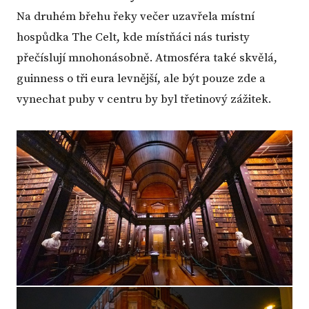
Na druhém břehu řeky večer uzavřela místní
hospůdka The Celt, kde místňáci nás turisty
přečíslují mnohonásobně. Atmosféra také skvělá,
guinness o tři eura levnější, ale být pouze zde a
vynechat puby v centru by byl třetinový zážitek.