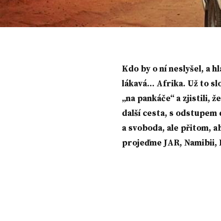
Kdo by o ní neslyšel, a h
lákavá… Afrika. Už to slo
„na pankáče“ a zjistili,
další cesta, s odstupem d
a svoboda, ale přitom, a
projeďme JAR, Namibii, 