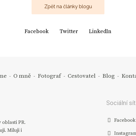
Zpět na články blogu
Facebook
Twitter
LinkedIn
me
-
O mně
-
Fotograf
-
Cestovatel
-
Blog
-
Kont
Sociální sí
Facebook
v oblasti PR.
ji. Miluji i
Instagra