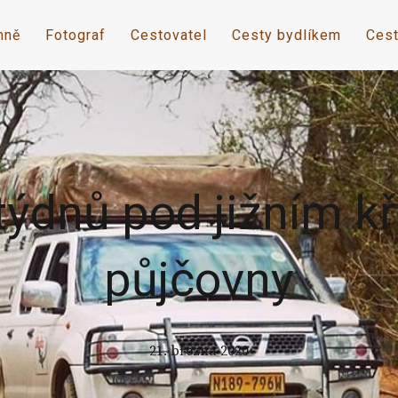
mně
Fotograf
Cestovatel
Cesty bydlíkem
Cest
ýdnů pod jižním k
půjčovny
21. března 2020