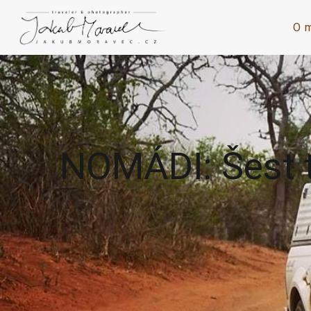
O 
NOMÁDI: Šest t