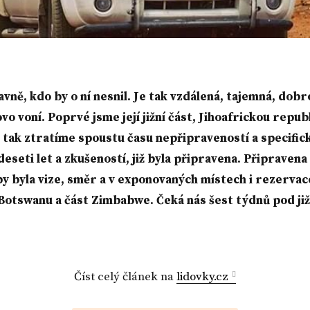
lavně, kdo by o ní nesnil. Je tak vzdálená, tajemná, dob
vo voní. Poprvé jsme její jižní část, Jihoafrickou repub
 že tak ztratíme spoustu času nepřipraveností a specif
eseti let a zkušeností, již byla připravena. Připravena
by byla vize, směr a v exponovaných místech i rezervac
Botswanu a část Zimbabwe. Čeká nás šest týdnů pod ji
Číst celý článek na
lidovky.cz