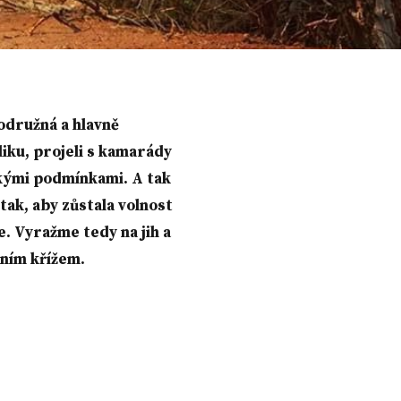
rodružná a hlavně
liku, projeli s kamarády
ickými podmínkami. A tak
 tak, aby zůstala volnost
e. Vyražme tedy na jih a
žním křížem.