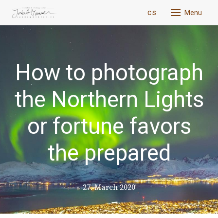
en
cs
Menu
Abou
New
How to photograph
Phot
the Northern Lights
Trave
Whis
or fortune favors
Blog
the prepared
Cont
27. March 2020