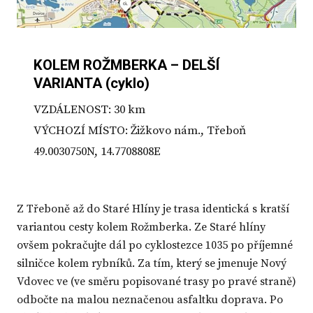
KOLEM ROŽMBERKA – DELŠÍ
VARIANTA (cyklo)
VZDÁLENOST: 30 km
VÝCHOZÍ MÍSTO: Žižkovo nám., Třeboň
49.0030750N, 14.7708808E
Z Třeboně až do Staré Hlíny je trasa identická s kratší
variantou cesty kolem Rožmberka. Ze Staré hlíny
ovšem pokračujte dál po cyklostezce 1035 po příjemné
silničce kolem rybníků. Za tím, který se jmenuje Nový
Vdovec ve (ve směru popisované trasy po pravé straně)
odbočte na malou neznačenou asfaltku doprava. Po