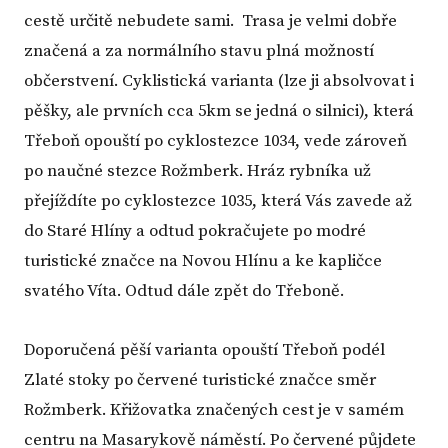
cestě určitě nebudete sami. Trasa je velmi dobře
značená a za normálního stavu plná možností
občerstvení. Cyklistická varianta (lze ji absolvovat i
pěšky, ale prvních cca 5km se jedná o silnici), která
Třeboň opouští po cyklostezce 1034, vede zároveň
po naučné stezce Rožmberk. Hráz rybníka už
přejíždíte po cyklostezce 1035, která Vás zavede až
do Staré Hlíny a odtud pokračujete po modré
turistické značce na Novou Hlínu a ke kapličce
svatého Víta. Odtud dále zpět do Třeboně.
Doporučená pěší varianta opouští Třeboň podél
Zlaté stoky po červené turistické značce směr
Rožmberk. Křižovatka značených cest je v samém
centru na Masarykově náměstí. Po červené půjdete