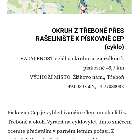
OKRUH Z TŘEBONĚ PŘES
RAŠELINIŠTĚ K PÍSKOVNĚ CEP
(cyklo)
VZDÁLENOST celého okruhu se zajížďkou k
pískovně 49,7 km
VÝCHOZÍ MÍSTO: Žižkovo nám., Třeboň
49.0030750N, 14.7708808E
Pískovna Cep je vyhledávaným cílem mnoha lidí z
Třeboně a okolí. Vyrazit na cyklovýlet tímto směrem
oceníte především v parném letním počasí. Z