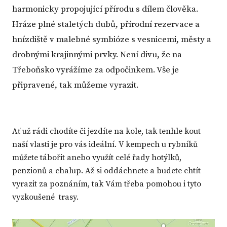
harmonicky propojující přírodu s dílem člověka.
Hráze plné staletých dubů, přírodní rezervace a
hnízdiště v malebné symbióze s vesnicemi, městy a
drobnými krajinnými prvky. Není divu, že na
Třeboňsko vyrážíme za odpočinkem. Vše je
připravené, tak můžeme vyrazit.
Ať už rádi chodíte či jezdíte na kole, tak tenhle kout
naší vlasti je pro vás ideální. V kempech u rybníků
můžete tábořit anebo využít celé řady hotýlků,
penzionů a chalup. Až si oddáchnete a budete chtít
vyrazit za poznáním, tak Vám třeba pomohou i tyto
vyzkoušené trasy.