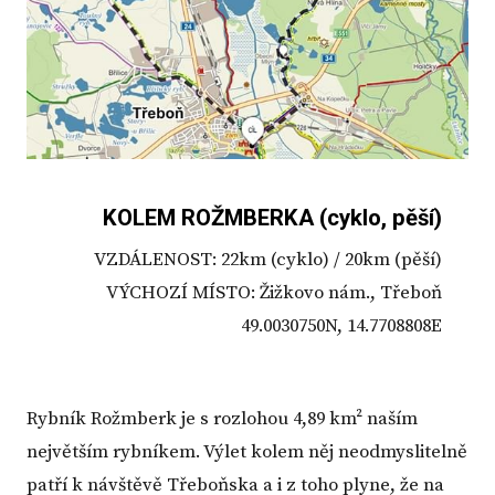
KOLEM ROŽMBERKA (cyklo, pěší)
VZDÁLENOST: 22km (cyklo) / 20km (pěší)
VÝCHOZÍ MÍSTO: Žižkovo nám., Třeboň
49.0030750N, 14.7708808E
Rybník Rožmberk je s rozlohou 4,89 km² naším
největším rybníkem. Výlet kolem něj neodmyslitelně
patří k návštěvě Třeboňska a i z toho plyne, že na