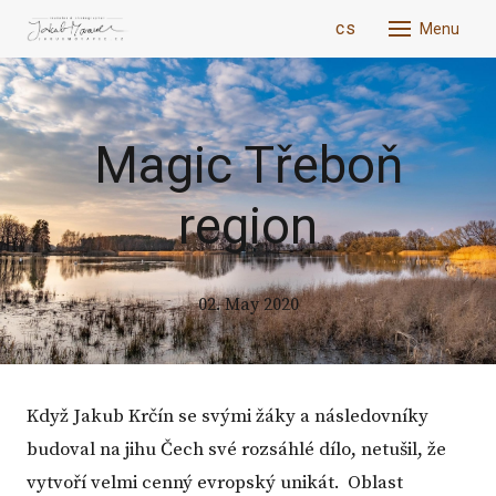
en
cs
Menu
Abou
New
Magic Třeboň
Phot
region
Trave
Whis
Blog
02. May 2020
Cont
Když Jakub Krčín se svými žáky a následovníky
budoval na jihu Čech své rozsáhlé dílo, netušil, že
vytvoří velmi cenný evropský unikát. Oblast