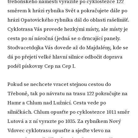
třeboňského náměstí vyrazíte po cyklostezce 122
směrem k hrázi rybníka Svět a pokračujete dále po
hrázi Opatovického rybníka dál do oblasti rašelinišť.
Cyklotrasa Vás provede hezkými místy, ale místy je
cesta po ní náročná (jedná se o drncající panely.
Stodvacetdojka Vás dovede až do Majdalény, kde se
dá po přejetí velké hlavní silnice odbočit doprava
podél pískovny Cep na Cep I.
Pokud se nechcete vracet stejnou cestou do
Třeboně, tak po návratu na trasu 122 pokračujte na
Hamr a Chlum nad Lužnicí. Cesta vede po
silničkách. Chlum opusťte po cyklostezce 1011 směr
Lutová a z ní vyrazte po 1035. Za rybníkem Nový
Vdovec cyklotrasu opusťte a sjeďte vlevo na