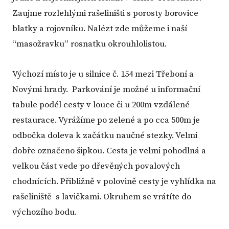
Zaujme rozlehlými rašeliništi s porosty borovice
blatky a rojovníku. Nalézt zde můžeme i naší
“masožravku” rosnatku okrouhlolistou.
Výchozí místo je u silnice č. 154 mezi Třeboní a
Novými hrady. Parkování je možné u informační
tabule podél cesty v louce či u 200m vzdálené
restaurace. Vyrážíme po zelené a po cca 500m je
odbočka doleva k začátku naučné stezky. Velmi
dobře označeno šipkou. Cesta je velmi pohodlná a
velkou část vede po dřevěných povalových
chodnících. Přibližně v polovině cesty je vyhlídka na
rašeliniště s lavičkami. Okruhem se vrátíte do
výchozího bodu.