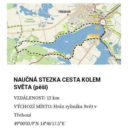
NAUČNÁ STEZKA CESTA KOLEM
SVĚTA (pěší)
VZDÁLENOST: 12 km
VÝCHOZÍ MÍSTO: Hráz rybníka Svět v
Třeboni
49°00’03.9″N 14°46’17.5″E