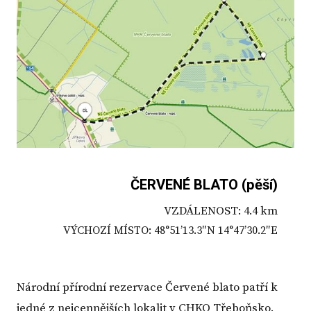
ČERVENÉ BLATO (pěší)
VZDÁLENOST: 4.4 km
VÝCHOZÍ MÍSTO: 48°51’13.3″N 14°47’30.2″E
Národní přírodní rezervace Červené blato patří k
jedné z nejcennějších lokalit v CHKO Třeboňsko.